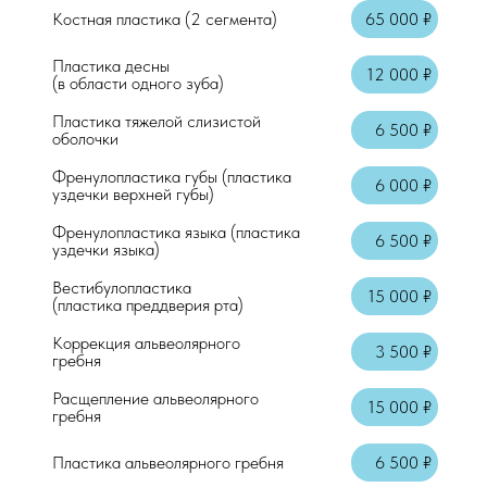
Костная пластика (2 сегмента)
65 000 ₽
Пластика десны
12 000 ₽
Консультация врача стоматолога-терап
(в области одного зуба)
Пластика тяжелой слизистой
Осмотр + справка
6 500 ₽
оболочки
Аппликационная анестезия
Френулопластика губы (пластика
6 000 ₽
уздечки верхней губы)
Местная анестезия "Артикаин"
Френулопластика языка (пластика
6 500 ₽
уздечки языка)
Вестибулопластика
15 000 ₽
(пластика преддверия рта)
Коррекция альвеолярного
3 500 ₽
гребня
Расщепление альвеолярного
15 000 ₽
гребня
Пластика альвеолярного гребня
6 500 ₽