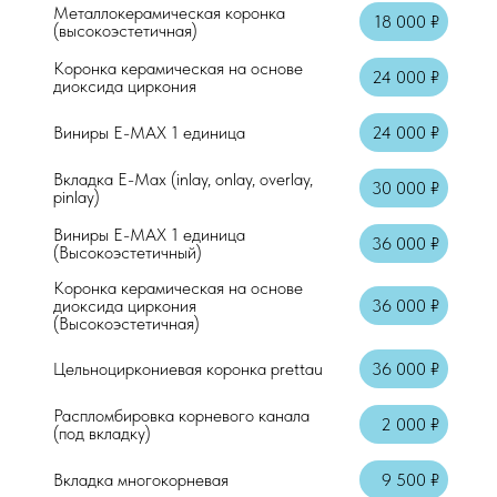
Металлокерамическая коронка
18 000 ₽
(высокоэстетичная)
Коронка керамическая на основе
24 000 ₽
диоксида циркония
Виниры E-MAX 1 единица
24 000 ₽
Вкладка E-Max (inlay, onlay, overlay,
30 000 ₽
pinlay)
Виниры E-MAX 1 единица
36 000 ₽
(Высокоэстетичный)
Коронка керамическая на основе
Консультация врача стоматолога-терап
диоксида циркония
36 000 ₽
(Высокоэстетичная)
Осмотр + справка
Цельноциркониевая коронка prettau
36 000 ₽
Аппликационная анестезия
Распломбировка корневого канала
2 000 ₽
(под вкладку)
Местная анестезия "Артикаин"
Вкладка многокорневая
9 500 ₽