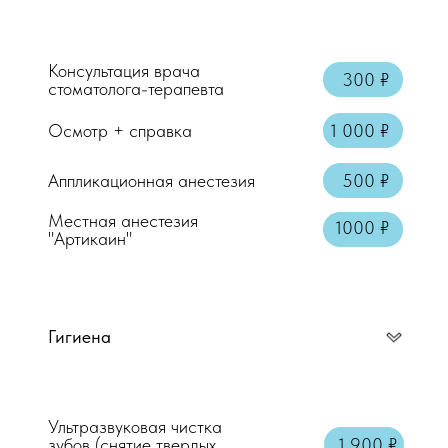
Консультация врача
300 ₽
стоматолога-терапевта
Осмотр + справка
1 000 ₽
create your own
Аппликационная анестезия
500 ₽
block from scratch
Местная анестезия
1000 ₽
"Артикаин"
Гигиена
Консультация врача стоматолога-терап
Осмотр + справка
Ультразвуковая чистка
зубов (снятие твердых
1 900 ₽