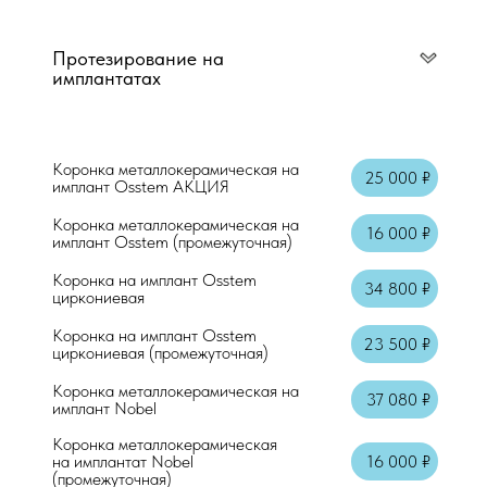
Протезирование на
имплантатах
Коронка металлокерамическая на
25 000 ₽
имплант Osstem АКЦИЯ
Коронка металлокерамическая на
16 000 ₽
имплант Osstem (промежуточная)
Коронка на имплант Osstem
34 800 ₽
циркониевая
Коронка на имплант Osstem
23 500 ₽
циркониевая (промежуточная)
Коронка металлокерамическая на
37 080 ₽
имплант Nobel
Коронка металлокерамическая
Консультация врача стоматолога-терап
на имплантат Nobel
16 000 ₽
(промежуточная)