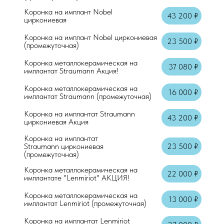
Осмотр + справка
Коронка на имплант Nobel
43 200 ₽
циркониевая
Аппликационная анестезия
Коронка на имплант Nobel циркониевая
23 500 ₽
(промежуточная)
Местная анестезия "Артикаин"
Коронка металлокерамическая на
37 080 ₽
имплантат Straumann Акция!
Коронка металлокерамическая на
16 000 ₽
имплантат Straumann (промежуточная)
Коронка на имплантат Straumann
43 200 ₽
циркониевая Акция
Коронка на имплантат
Straumann циркониевая
23 500 ₽
(промежуточная)
Коронка металлокерамическая на
22 000 ₽
имплантате "Lenmiriot" АКЦИЯ!
Коронка металлокерамическая на
13 000 ₽
имплантат Lenmiriot (промежуточная)
Коронка на имплантат Lenmiriot