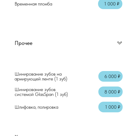
Временная пломба
1 000 ₽
Прочее
Шинирование зубов на
6 000 ₽
армирующей ленте (1 зуб)
Шинирование зубов
8 000 ₽
системой GlasSpan (1 зуб)
Шлифовка, полировка
1 000 ₽
а стоматолога-
лога