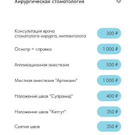
Хирургическая стоматология
Консультация врача стоматолога-терап
Консультация врача
Осмотр + справка
300 ₽
стоматолога-хирурга, имплантолога
Аппликационная анестезия
Осмотр + справка
1 000 ₽
Местная анестезия "Артикаин"
Аппликационная анестезия
500 ₽
Местная анестезия "Артикаин"
1 000 ₽
Наложение швов "Супрамид"
400 ₽
Консультация врача стоматолога-терап
Наложение швов "Кетгут"
350 ₽
Осмотр + справка
Снятие швов
350 ₽