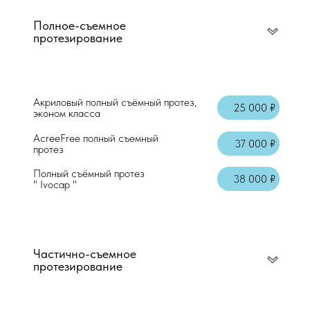
Аппликационная анестезия
Полное-съемное
протезирование
Местная анестезия "Артикаин"
Акриловый полный съёмный протез,
25 000 ₽
эконом класса
AcreeFree полный съемный
37 000 ₽
протез
Полный съёмный протез
38 000 ₽
" Ivocap "
Частично-съемное
протезирование
Консультация врача стоматолога-терап