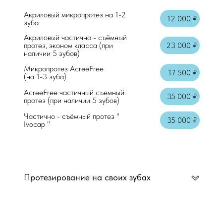
Осмотр + справка
Акриловый микропротез на 1-2
12 000 ₽
зуба
Аппликационная анестезия
Акриловый частично - съёмный
протез, эконом класса (при
23 000 ₽
Местная анестезия "Артикаин"
наличии 5 зубов)
Микропротез AcreeFree
17 500 ₽
(на 1-3 зуба)
AcreeFree частичный съемный
35 000 ₽
протез (при наличии 5 зубов)
Частично - съёмный протез "
35 000 ₽
Ivocap "
Консультация врача стоматолога-терап
Осмотр + справка
Протезирование на своих зубах
Аппликационная анестезия
Местная анестезия "Артикаин"