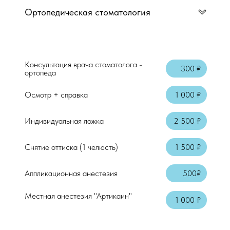
Ортопедическая стоматология
Консультация врача стоматолога -
300 ₽
ортопеда
Осмотр + справка
1 000 ₽
Индивидуальная ложка
2 500 ₽
Снятие оттиска (1 челюсть)
1 500 ₽
Аппликационная анестезия
500₽
Местная анестезия "Артикаин"
Консультация врача стоматолога-терап
1 000 ₽
Осмотр + справка