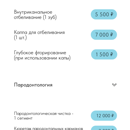
Внутриканальное
5 500 ₽
отбеливание (1 зуб)
Консультация врача стоматолога-терап
Каппа для отбеливания
Осмотр + справка
7 000 ₽
(1 шт.)
Аппликационная анестезия
Глубокое фторирование
1 500 ₽
(при использовании капы)
Местная анестезия "Артикаин"
Пародонтология
Пародонтологическая чистка -
12 000 ₽
1 сегмент
Кюретаж пародонтальных карманов