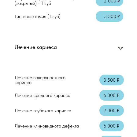
2 000 ₽
(закрытый) - 1 зуб
Гингивоэктомия (1 зуб)
3 500 ₽
Лечение кариеса
Консультация врача стоматолога-терап
Лечение поверхностного
Осмотр + справка
3 500 ₽
кариеса
Аппликационная анестезия
Лечение среднего кариеса
6 000 ₽
Местная анестезия "Артикаин"
Лечение глубокого кариеса
7 000 ₽
Лечение клиновидного дефекта
6 000 ₽