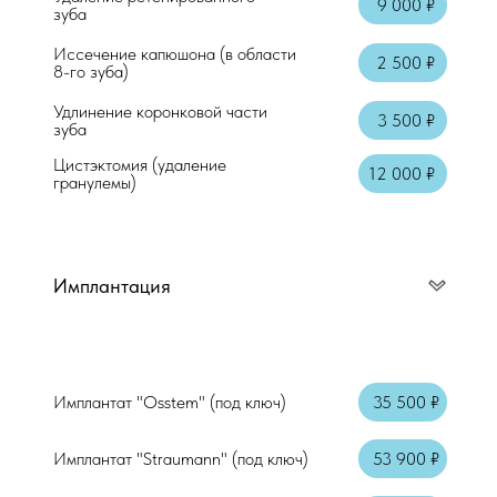
Консультация врача стоматолога-терап
9 000 ₽
зуба
Иссечение капюшона (в области
Осмотр + справка
2 500 ₽
8-го зуба)
Аппликационная анестезия
Удлинение коронковой части
3 500 ₽
зуба
Местная анестезия "Артикаин"
Цистэктомия (удаление
12 000 ₽
гранулемы)
Имплантация
Имплантат "Osstem" (под ключ)
35 500 ₽
Имплантат "Straumann" (под ключ)
53 900 ₽