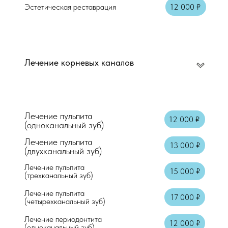
Эстетическая реставрация
12 000 ₽
Консультация врача стоматолога-терап
Осмотр + справка
Лечение корневых каналов
Аппликационная анестезия
Местная анестезия "Артикаин"
Лечение пульпита
12 000 ₽
(одноканальный зуб)
Лечение пульпита
13 000 ₽
(двухканальный зуб)
Лечение пульпита
15 000 ₽
(трехканальный зуб)
Лечение пульпита
17 000 ₽
(четырехканальный зуб)
Лечение периодонтита
12 000 ₽
(одноканальный зуб)