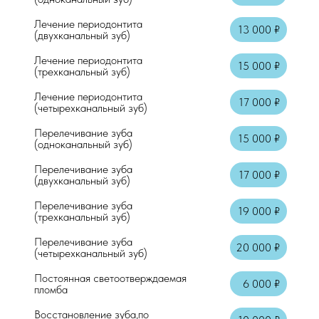
Лечение периодонтита
13 000 ₽
Консультация врача стоматолога-терап
(двухканальный зуб)
Лечение периодонтита
Осмотр + справка
15 000 ₽
(трехканальный зуб)
Аппликационная анестезия
Лечение периодонтита
17 000 ₽
(четырехканальный зуб)
Местная анестезия "Артикаин"
Перелечивание зуба
15 000 ₽
(одноканальный зуб)
Перелечивание зуба
17 000 ₽
(двухканальный зуб)
Перелечивание зуба
19 000 ₽
(трехканальный зуб)
Перелечивание зуба
20 000 ₽
(четырехканальный зуб)
Постоянная светоотверждаемая
6 000 ₽
пломба
Восстановление зуба,по