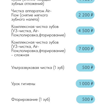
зубных отложений)
Аппликационная анестезия
Чистка аппаратом Air-
Местная анестезия "Артикаин"
Fiow (снятие мягкого
2 200 ₽
зубного налета)
Комплексная чистка зубов
(УЗ-чистка, Air-
4 500 ₽
Fiow,полировка,фторирование)
Комплексная чистка зубов
(УЗ-чистка, Air-
7 000 ₽
Fiow,полировка,фторирование)
- сложная
Консультация врача стоматолога-терап
Ультразвуковая чистка (1 зуб)
500 ₽
Осмотр + справка
Аппликационная анестезия
Урок гигиены
1 000 ₽
Местная анестезия "Артикаин"
Фторирование (1 зуб)
500 ₽