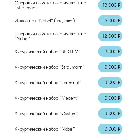
Операция по установке имплантата
13 000 ₽
"Straumann "
Имплантат "Nobel" (под ключ)
35 000 ₽
Операция по установке имплантата
12 000 ₽
"Nobel"
Хирургический набор "BIOTEM"
3 000 ₽
Консультация врача стоматолога-терап
Хирургический набор "Straumann"
3 000 ₽
Осмотр + справка
Аппликационная анестезия
Хирургический набор "Lenmiriot"
3 000 ₽
Местная анестезия "Артикаин"
Хирургический набор "Medent"
3 000 ₽
Хирургический набор "Osstem"
3 000 ₽
Хирургический набор "Nobel"
3 000 ₽