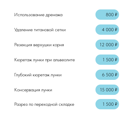
Мембрана БИОПЛАСТ
30Х40
Использование дренажа
800 ₽
Удаление титановой сетки
4 000 ₽
Резекция верхушки корня
12 000 ₽
Кюретаж лунки при альвеолите
1 500 ₽
Глубокий кюретаж лунки
6 500 ₽
Консервация лунки
15 000 ₽
Консультация врача стоматолога-терап
Разрез по переходной складке
1 500 ₽
Осмотр + справка
Аппликационная анестезия
Местная анестезия "Артикаин"